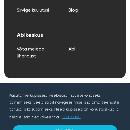
Sirvige kuulutusi
Blogi
Abikeskus
Võta meiega
Abi
ühendust
Kasutustingimused
Privaatsuspoliitika
Garantii
Kasutame küpsiseid veebisaidi nõuetekohaseks
toimimiseks, veebisaidil navigeerimiseks ja oma teenuste
tõhusaks kasutamiseks. Need küpsised on kohustuslikud ja
neid ei saa deaktiveerida.
Lisateave
© Autoriõigus Rentif 2026 – Kõik õigused kaitstud