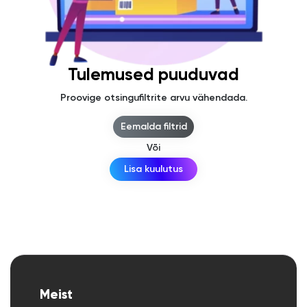
Tulemused puuduvad
Proovige otsingufiltrite arvu vähendada.
Eemalda filtrid
Või
Lisa kuulutus
Meist