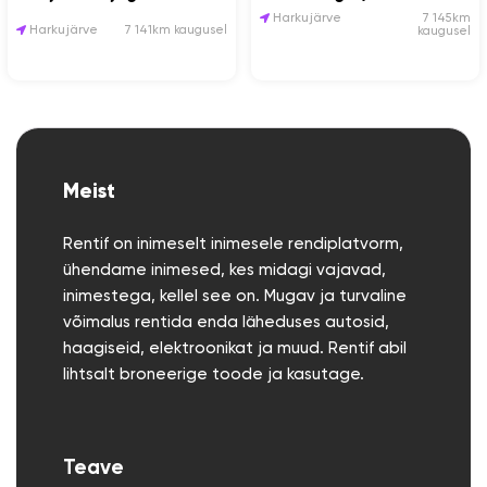
1 aku ja laadija)
Harkujärve
7 145km
Harkujärve
7 141km kaugusel
kaugusel
Meist
Rentif on inimeselt inimesele rendiplatvorm,
ühendame inimesed, kes midagi vajavad,
inimestega, kellel see on. Mugav ja turvaline
võimalus rentida enda läheduses autosid,
haagiseid, elektroonikat ja muud. Rentif abil
lihtsalt broneerige toode ja kasutage.
Teave