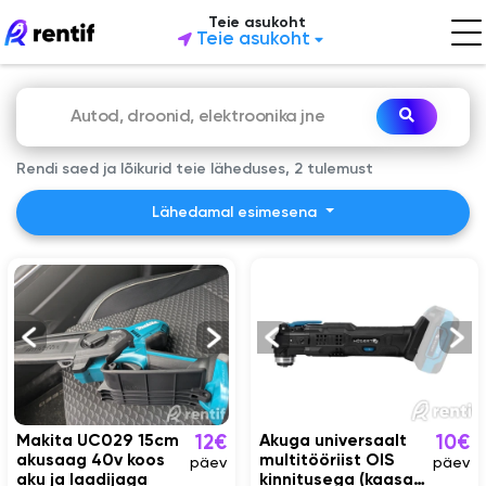
Teie asukoht
Teie asukoht
Rendi saed ja lõikurid teie läheduses, 2 tulemust
Lähedamal esimesena
Makita UC029 15cm
Akuga universaalt
12€
10€
akusaag 40v koos
multitööriist OIS
päev
päev
aku ja laadijaga
kinnitusega (kaasas