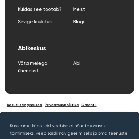
Kuidas see töötab?
Meist
Sirvige kuulutusi
Blogi
Abikeskus
Võta meiega
Abi
ühendust
Kasutustingimused
Privaatsuspoliitika
Garantii
Kasutame küpsiseid veebisaidi nõuetekohaseks
toimimiseks, veebisaidil navigeerimiseks ja oma teenuste