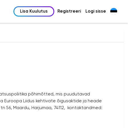
Lisa Kuulutus
Registreeri
Logi sisse
aatsuspoliitika põhimõtted, mis puudutavad
ja Euroopa Liidus kehtivate õigusaktide ja heade
 tn 56, Maardu, Harjumaa, 74112
,
kontaktandmed: