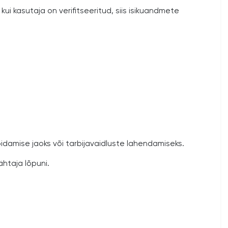
kui kasutaja on verifitseeritud, siis isikuandmete
pidamise jaoks või tarbijavaidluste lahendamiseks.
ähtaja lõpuni.