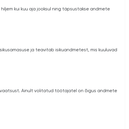
hiljem kui kuu aja jooksul ning täpsustakse andmete
 isikusamasuse ja teavitab isikuandmetest, mis kuuluvad
privaatsust. Ainult volitatud töötajatel on õigus andmete