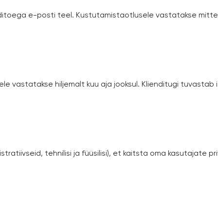
itoega e-posti teel. Kustutamistaotlusele vastatakse mitte 
le vastatakse hiljemalt kuu aja jooksul. Klienditugi tuvastab
tiivseid, tehnilisi ja füüsilisi), et kaitsta oma kasutajate 