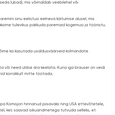
 seda lubad), mis võimaldab veebilehel või
mini sinu eelistusi eelneva käitumise alusel, mis
aksime tulevikus pakkuda paremaid kogemusi ja tööriistu.
. Võime ka kasutada usaldusväärseid kolmandate
a või need üldse ära keelata. Kuna iga brauser on veidi
d korralikult mitte töötada.
opa Komisjon hinnanud piisavaks ning USA ettevõtetele,
atel, kes saavad isikuandmetega tutvuda selleks, et