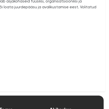
asjakohaseid füüsilisi, organisatsioonilisi ja
õi loata juurdepääsu ja avalikustamise eest. Volitatud