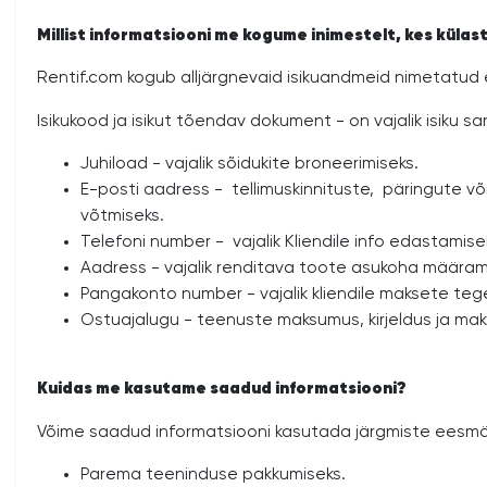
Millist informatsiooni me kogume inimestelt, kes küla
Rentif.com kogub alljärgnevaid isikuandmeid nimetatud 
Isikukood ja isikut tõendav dokument - on vajalik isiku 
Juhiload - vajalik sõidukite broneerimiseks.
E-posti aadress - tellimuskinnituste, päringute v
võtmiseks.
Telefoni number - vajalik Kliendile info edastami
Aadress - vajalik renditava toote asukoha määram
Pangakonto number - vajalik kliendile maksete teg
Ostuajalugu - teenuste maksumus, kirjeldus ja ma
Kuidas me kasutame saadud informatsiooni?
Võime saadud informatsiooni kasutada järgmiste eesmär
Parema teeninduse pakkumiseks.