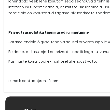
lahendada veebilehe kasutamisega seonduvaid tehnilisi k
infotehnilisi turvameetmeid, et kaitsta isikuandmeid juh
töötlejaid on kohustatud tagama isikuandmete töötle
Privaatsuspoliitika tingimused ja muutmine
Jätame endale õiguse teha vajadusel
privaatsuspoliiti
Eeldame, et kasutajad on
privaatsuspoliitikaga
tutvunud
Küsimuste korral võid e-maili teel ühendust võtta.
e-mail:
contact@rentif.com