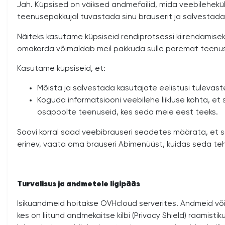
Jah. Küpsised on väiksed andmefailid, mida veebilehekülg
teenusepakkujal tuvastada sinu brauserit ja salvestada
Näiteks kasutame küpsiseid rendiprotsessi kiirendamise
omakorda võimaldab meil pakkuda sulle paremat teenust. 
Kasutame küpsiseid, et:
Mõista ja salvestada kasutajate eelistusi tulevast
Koguda informatsiooni veebilehe liikluse kohta, e
osapoolte teenuseid, kes seda meie eest teeks.
Soovi korral saad veebibrauseri seadetes määrata, et so
erinev, vaata oma brauseri Abimenüüst, kuidas seda teha
Turvalisus ja andmetele ligipääs
Isikuandmeid hoitakse OVHcloud serverites. Andmeid või
kes on liitund andmekaitse kilbi (Privacy Shield) raami