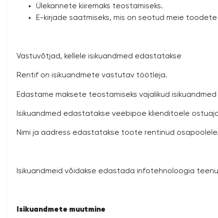
Ülekannete kiiremaks teostamiseks.
E-kirjade saatmiseks, mis on seotud meie toodete
Vastuvõtjad, kellele isikuandmed edastatakse
Rentif on isikuandmete vastutav töötleja.
Edastame maksete teostamiseks vajalikud isikuandmed v
Isikuandmed edastatakse veebipoe klienditoele ostuaja
Nimi ja aadress edastatakse toote rentinud osapoolele
Isikuandmeid võidakse edastada infotehnoloogia teenus
Isikuandmete muutmine