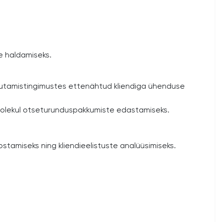
te haldamiseks.
kasutamistingimustes ettenähtud kliendiga ühenduse
õusolekul otseturunduspakkumiste edastamiseks.
amiseks ning kliendieelistuste analüüsimiseks.