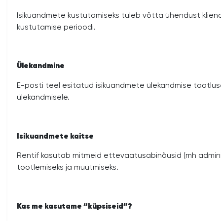
Isikuandmete kustutamiseks tuleb võtta ühendust kliend
kustutamise perioodi.
Ülekandmine
E-posti teel esitatud isikuandmete ülekandmise taotluse
ülekandmisele.
Isikuandmete kaitse
Rentif kasutab mitmeid ettevaatusabinõusid (mh administra
töötlemiseks ja muutmiseks.
Kas me kasutame “küpsiseid”?