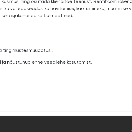
üsimusi ning osutada klienditoe teenust. Rentif.com rakendab 
usliku või ebaseadusliku hävitamise, kaotsimineku, muutmise v
misel asjakohased kaitsemeetmed.
ka tingimustes
muudatusi.
 ja nõustunud enne veebilehe kasutamist.