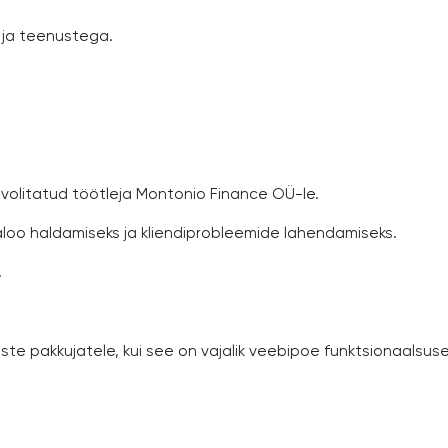
 ja teenustega.
olitatud töötleja Montonio Finance OÜ-le.
loo haldamiseks ja kliendiprobleemide lahendamiseks.
.
te pakkujatele, kui see on vajalik veebipoe funktsionaalsu