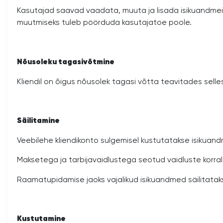
Kasutajad saavad vaadata, muuta ja lisada isikuandmeid ja 
muutmiseks tuleb pöörduda kasutajatoe poole.
Nõusoleku tagasivõtmine
Kliendil on õigus nõusolek tagasi võtta teavitades selles
Säilitamine
Veebilehe kliendikonto sulgemisel kustutatakse isikuandm
Maksetega ja tarbijavaidlustega seotud vaidluste korral
Raamatupidamise jaoks vajalikud isikuandmed säilitatak
Kustutamine