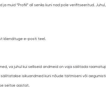
muid “Profiil” all seniks kuni nad pole verifitseeritud. Juhul, 
t kliendituge e-posti teel.
ed, va juhul kui selliseid andmeid on vaja säilitada raamatu
 säilitatakse isikuandmed kuni nõude täitmiseni või aegumist
se seitse aastat.