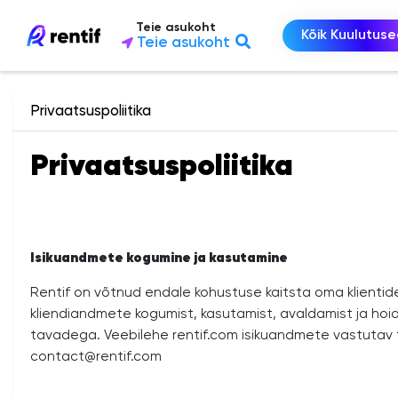
Teie asukoht
Kõik Kuulutus
Teie asukoht
Privaatsuspoliitika
Privaatsuspoliitika
Isikuandmete kogumine ja kasutamine
Rentif on võtnud endale kohustuse kaitsta oma klientid
kliendiandmete kogumist, kasutamist, avaldamist ja hoid
tavadega. Veebilehe rentif.com isikuandmete vastutav 
contact@rentif.com