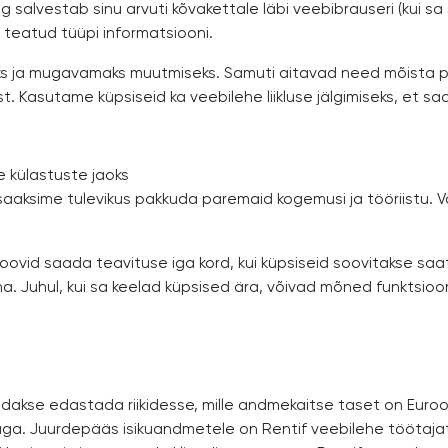
 salvestab sinu arvuti kõvakettale läbi veebibrauseri (kui sa
 teatud tüüpi informatsiooni.
ks ja mugavamaks muutmiseks. Samuti aitavad need mõista pare
Kasutame küpsiseid ka veebilehe liikluse jälgimiseks, et sa
e külastuste jaoks
t saaksime tulevikus pakkuda paremaid kogemusi ja tööriistu
ovid saada teavituse iga kord, kui küpsiseid soovitakse saat
. Juhul, kui sa keelad küpsised ära, võivad mõned funktsiooni
dakse edastada riikidesse, mille andmekaitse taset on Euro
stikuga. Juurdepääs isikuandmetele on Rentif veebilehe töötaj