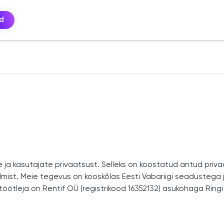
ed
e ja kasutajate privaatsust. Selleks on koostatud antud priv
mist. Meie tegevus on kooskõlas Eesti Vabariigi seadustega 
töötleja on
Rentif OÜ
(registrikood 16352132) asukohaga
Ringi