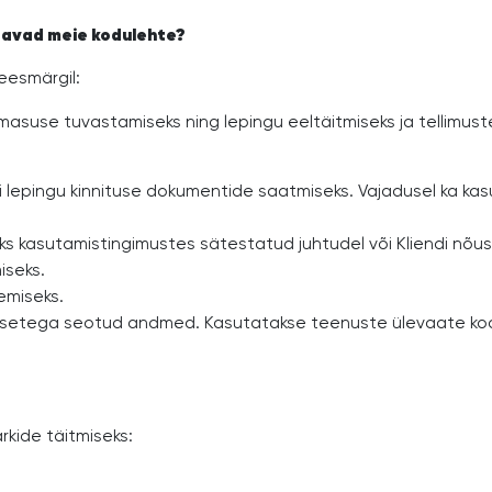
stavad meie kodulehte?
eesmärgil:
samasuse tuvastamiseks ning lepingu eeltäitmiseks ja tellimus
õi lepingu kinnituse dokumentide saatmiseks. Vajadusel ka 
seks kasutamistingimustes sätestatud juhtudel või Kliendi n
iseks.
emiseks.
ksetega seotud andmed. Kasutatakse teenuste ülevaate koost
kide täitmiseks: