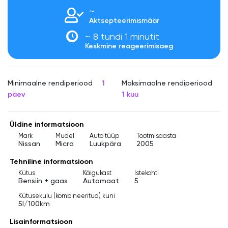
~
Aktsepteerimismäär
~ 8 tundi 1 minutit
Keskmine reageerimisaeg
Minimaalne rendiperiood
1
Maksimaalne rendiperiood
päev
1 kuu
Üldine informatsioon
Mark
Mudel
Auto tüüp
Tootmisaasta
Nissan
Micra
Luukpära
2005
Tehniline informatsioon
Kütus
Käigukast
Istekohti
Bensiin + gaas
Automaat
5
Kütusekulu (kombineeritud) kuni
5l/100km
Lisainformatsioon