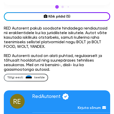
Kõik pildid (5)
RED Autorent pakub soodsate hindadega rendiautosid
nii eraklientidele kui ka juriidilistele isikutele. Autot võite
kasutada isiklikuks otstarbeks, samuti kullerina raha
teenimiseks sellistel platvormidel nagu BOLT ja BOLT
FOOD, WOLT, YANDEX.
RED Autorenti autod on alati puhtad, regulaarselt ja
tõhusalt hooldatud ning suurepärases tehnilises
seisukorras. Meil on nii bensiini-, diisli- kui ka
gaasimootoriga autosid.
Tõlgi eesti
keelde
RedAutorent
Kirjuta sõnum