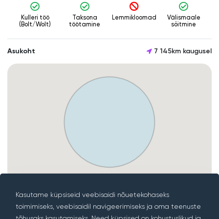
Kulleri töö
Taksona
Lemmikloomad
Välismaale
(Bolt/Wolt)
töötamine
sõitmine
Asukoht
7 145km kaugusel
Kasutame küpsiseid veebisaidi nõuetekohaseks
toimimiseks, veebisaidil navigeerimiseks ja oma teenuste
Meist
tõhusaks kasutamiseks. Need küpsised on kohustuslikud ja