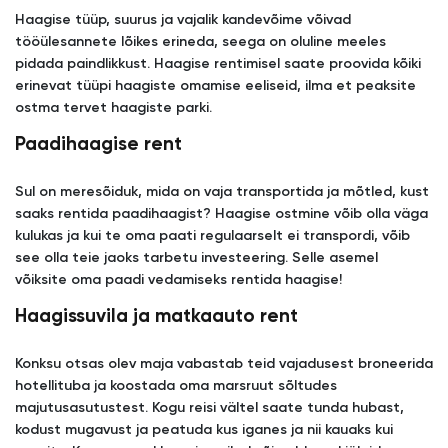
Haagise tüüp, suurus ja vajalik kandevõime võivad
tööülesannete lõikes erineda, seega on oluline meeles
pidada paindlikkust. Haagise rentimisel saate proovida kõiki
erinevat tüüpi haagiste omamise eeliseid, ilma et peaksite
ostma tervet haagiste parki.
Paadihaagise rent
Sul on meresõiduk, mida on vaja transportida ja mõtled, kust
saaks rentida paadihaagist? Haagise ostmine võib olla väga
kulukas ja kui te oma paati regulaarselt ei transpordi, võib
see olla teie jaoks tarbetu investeering. Selle asemel
võiksite oma paadi vedamiseks rentida haagise!
Haagissuvila ja matkaauto rent
Konksu otsas olev maja vabastab teid vajadusest broneerida
hotellituba ja koostada oma marsruut sõltudes
majutusasutustest. Kogu reisi vältel saate tunda hubast,
kodust mugavust ja peatuda kus iganes ja nii kauaks kui