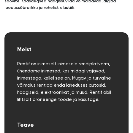
soovite. Kaasaegsed haagissuvilad võimaldavad jälgida
loodussõbralikku ja rohelist elustiili.
Meist
Rentif on inimeselt inimesele rendiplatvorm,
ühendame inimesed, kes midagi vajavad,
inimestega, kellel see on. Mugav ja turvaline
võimalus rentida enda läheduses autosid,
haagiseid, elektroonikat ja muud. Rentif abil
lihtsalt broneerige toode ja kasutage.
Teave