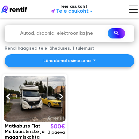
Teie asukoht
Teie asukoht
Rendi haagised teie läheduses, 1 tulemust
Lähedamal esimesena
Matkabuss Fiat
500€
Mc Louis 5 iste ja
3 päeva
magamiskohta