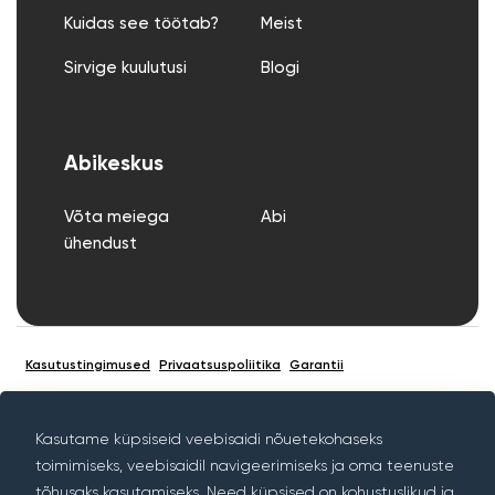
Kuidas see töötab?
Meist
Sirvige kuulutusi
Blogi
Abikeskus
Võta meiega
Abi
ühendust
Kasutustingimused
Privaatsuspoliitika
Garantii
Kasutame küpsiseid veebisaidi nõuetekohaseks
toimimiseks, veebisaidil navigeerimiseks ja oma teenuste
© Autoriõigus Rentif 2026 – Kõik õigused kaitstud
tõhusaks kasutamiseks. Need küpsised on kohustuslikud ja