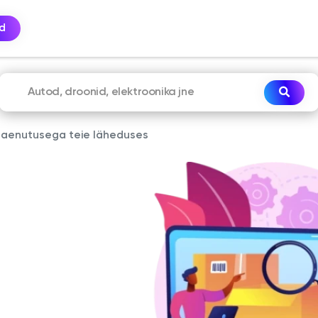
ed
laenutusega teie läheduses