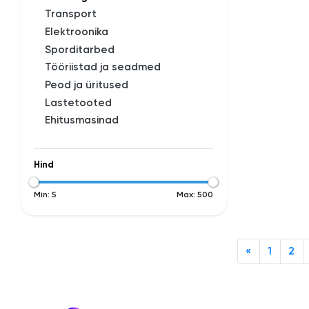
Transport
Elektroonika
Sporditarbed
Tööriistad ja seadmed
Peod ja üritused
Lastetooted
Ehitusmasinad
Hind
Min:
5
Max:
500
«
1
2