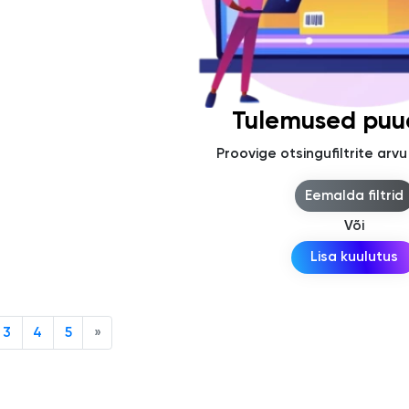
Tulemused pu
Proovige otsingufiltrite ar
Eemalda filtrid
Või
Lisa kuulutus
3
4
5
»