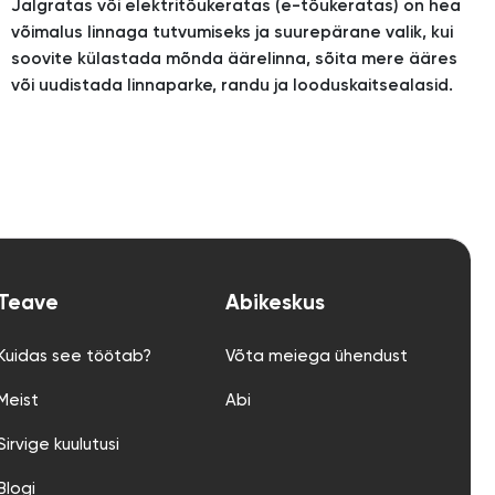
Jalgratas või elektritõukeratas (e-tõukeratas) on hea
võimalus linnaga tutvumiseks ja suurepärane valik, kui
soovite külastada mõnda äärelinna, sõita mere ääres
või uudistada linnaparke, randu ja looduskaitsealasid.
Teave
Abikeskus
Kuidas see töötab?
Võta meiega ühendust
Meist
Abi
Sirvige kuulutusi
Blogi