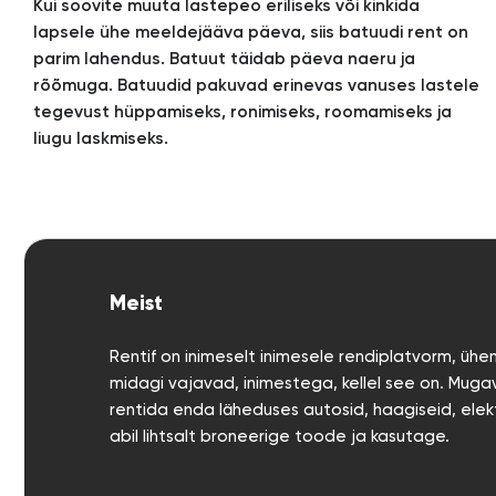
Kui soovite muuta lastepeo eriliseks või kinkida
lapsele ühe meeldejääva päeva, siis batuudi rent on
parim lahendus. Batuut täidab päeva naeru ja
rõõmuga. Batuudid pakuvad erinevas vanuses lastele
tegevust hüppamiseks, ronimiseks, roomamiseks ja
liugu laskmiseks.
Meist
Rentif on inimeselt inimesele rendiplatvorm, üh
midagi vajavad, inimestega, kellel see on. Mugav
rentida enda läheduses autosid, haagiseid, elek
abil lihtsalt broneerige toode ja kasutage.