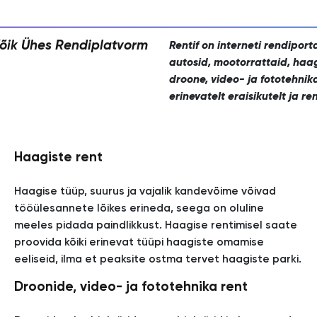
Kõik Ühes Rendiplatvorm
Rentif on interneti rendiport
autosid, mootorrattaid, haagi
droone, video- ja fototehnika
erinevatelt eraisikutelt ja re
Haagiste rent
Haagise tüüp, suurus ja vajalik kandevõime võivad
tööülesannete lõikes erineda, seega on oluline
meeles pidada paindlikkust. Haagise rentimisel saate
proovida kõiki erinevat tüüpi haagiste omamise
eeliseid, ilma et peaksite ostma tervet haagiste parki.
Droonide, video- ja fototehnika rent