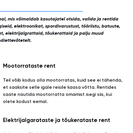
aal, mis võimaldab kasutajatel otsida, valida ja rentida
seid, elektroonikat, spordivarustust, tööriistu, batuute,
t, elektrijalgrattaid, tõukerattaid ja palju muud
ndiettevõtetelt.
Mootorrataste rent
Teil võib kodus olla mootorratas, kuid see ei tähenda,
et saaksite selle igale reisile kaasa võtta. Rentides
saate nautida mootorratta omamist isegi siis, kui
olete kodust eemal.
Elektrijalgarataste ja tõukerataste rent