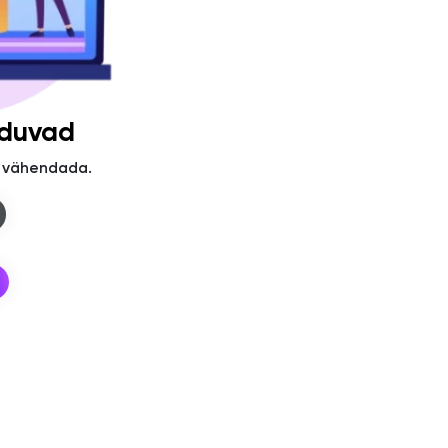
uduvad
vu vähendada.