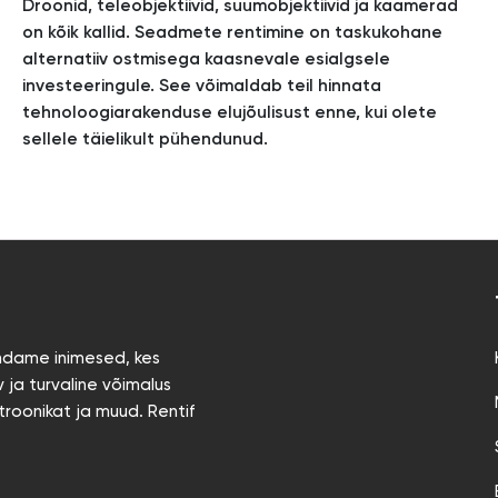
Droonid, teleobjektiivid, suumobjektiivid ja kaamerad
on kõik kallid. Seadmete rentimine on taskukohane
alternatiiv ostmisega kaasnevale esialgsele
investeeringule. See võimaldab teil hinnata
tehnoloogiarakenduse elujõulisust enne, kui olete
sellele täielikult pühendunud.
endame inimesed, kes
 ja turvaline võimalus
troonikat ja muud. Rentif