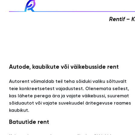
Rentif – 
Autode, kaubikute või väikebusside rent
Autorent võimaldab teil teha sõiduki valiku sõltuvalt
teie konkreetsetest vajadustest. Olenemata sellest,
kas lähete perega ära ja vajate väikebussi, suuremat
sõiduautot või vajate suvekuudel äritegevuse raames
kaubikut.
Batuutide rent