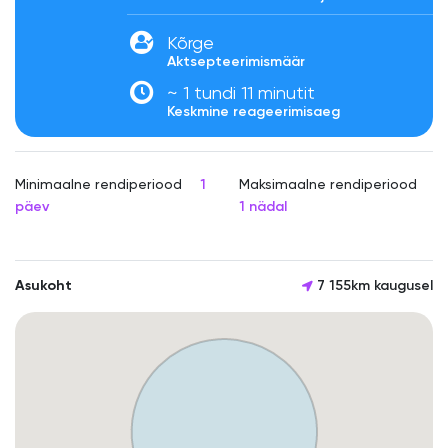
Kõrge
Aktsepteerimismäär
~ 1 tundi 11 minutit
Keskmine reageerimisaeg
Minimaalne rendiperiood
1
Maksimaalne rendiperiood
päev
1 nädal
Asukoht
7 155km kaugusel