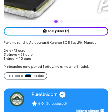
Kõik pildid (2)
Pakume rendile Aurupuhasti Karcher SC 5 EasyFix. Maardu.

24 h - 12 euro

3 päeva - 25 euro

1 nädal - 40 euro

Tõlgi eesti
keelde
PureUnicorn
4.0
(1 arvustused)
Kirjuta sõnum