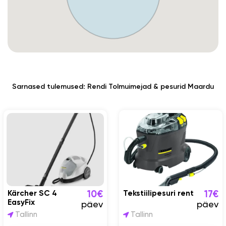
Sarnased tulemused: Rendi Tolmuimejad & pesurid Maardu
Kärcher SC 4
Tekstiilipesuri rent
10€
17€
EasyFix
päev
päev
Tallinn
Tallinn