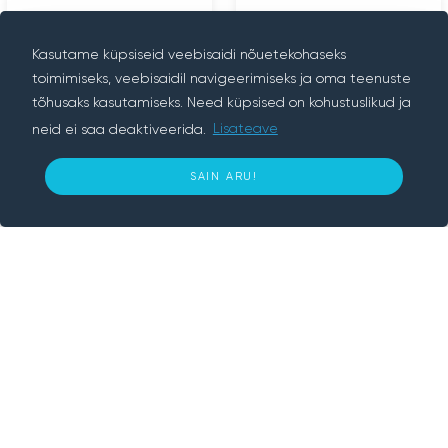
Kasutame küpsiseid veebisaidi nõuetekohaseks
toimimiseks, veebisaidil navigeerimiseks ja oma teenuste
tõhusaks kasutamiseks. Need küpsised on kohustuslikud ja
neid ei saa deaktiveerida.
Lisateave
Meist
12
SAIN ARU!
€ päev eest
BRONEERI KOHE
Rentif on inimeselt inimesele rendiplatvorm,
ühendame inimesed, kes midagi vajavad,
inimestega, kellel see on. Mugav ja turvaline
võimalus rentida enda läheduses autosid,
haagiseid, elektroonikat ja muud. Rentif abil
lihtsalt broneerige toode ja kasutage.
Teave
Kuidas see töötab?
Meist