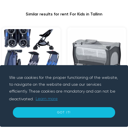
Similar results for rent For Kids in Tallinn
GoodBaby
Hauck reisivoodi
27€
5€
We use cookies for the proper functioning of the website,
Pockit+ Air All-
3 days
day
to navigate on the website and use our services
Terrain kõige
kergem reisikäru
efficiently. These cookies are mandatory and can not be
Tallinn
Tallinn
deactivated.
Learn more
GOT IT!
32
€ per 3 days
BOOK NOW