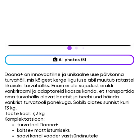
All photos (5)
Doona+ on innovaatiline ja unikaalne uue põlvkonna
turvahäll, mis kõigest kerge liigutuse abil muutub ratastel
liikuvaks turvahälliks. Enam ei ole vajadust eraldi
vankriraami ja adaptoreid kaasas kanda, et transportida
oma turvahällis olevat beebit ja beebi und häirida
vankrist turvatooli panekuga. Sobib alates sünnist kuni
13 kg.
Toote kaal: 7,2 kg
Komplektatsioon:
turvatool Doona+
kaitsev matt istumiseks
soovi korral vooder vastsündinutele