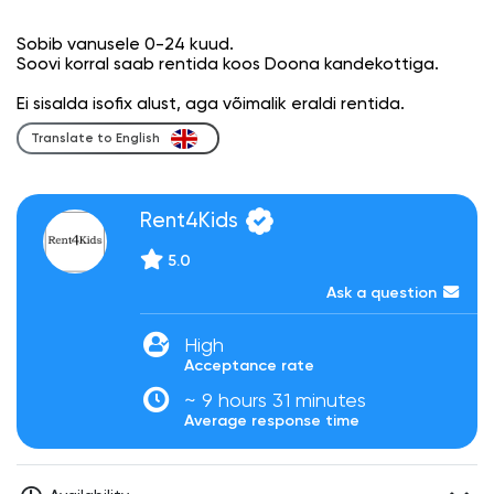
Sobib vanusele 0-24 kuud.
Soovi korral saab rentida koos Doona kandekottiga.
Ei sisalda isofix alust, aga võimalik eraldi rentida.
Translate to English
Rent4Kids
5.0
Ask a question
High
Acceptance rate
~ 9 hours 31 minutes
Average response time