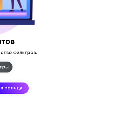
атов
ство фильтров.
ьтры
 в аренду