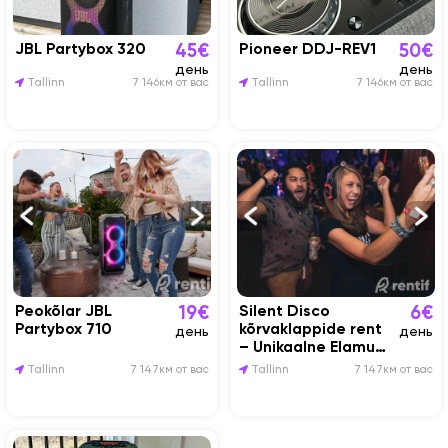
JBL Partybox 320
Pioneer DDJ-REV1
45€
50€
день
день
Tallinn
7 146км от вас
Tallinn
7 146км от вас
Peokõlar JBL
Silent Disco
19€
6€
Partybox 710
kõrvaklappide rent
день
день
– Unikaalne Elamus
Sinu üritusele!
Tallinn
7 147км от вас
Tallinn
7 147км от вас