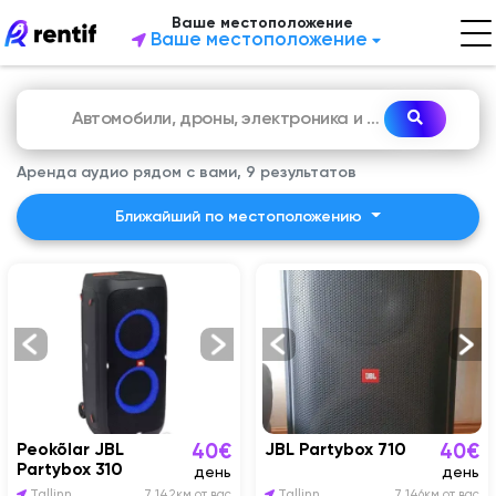
Ваше местоположение
Ваше местоположение
Аренда аудио рядом с вами, 9 результатов
Ближайший по местоположению
Peokõlar JBL
JBL Partybox 710
40€
40€
Partybox 310
день
день
Tallinn
7 142км от вас
Tallinn
7 146км от вас