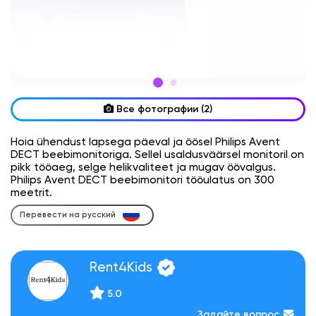
Все фотографии (2)
Hoia ühendust lapsega päeval ja öösel Philips Avent
DECT beebimonitoriga. Sellel usaldusväärsel monitoril on
pikk tööaeg, selge helikvaliteet ja mugav öövalgus.
Philips Avent DECT beebimonitori tööulatus on 300
meetrit.
Перевести на русский
Rent4Kids
5.0
Задайте вопрос