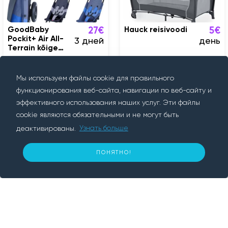
GoodBaby
Hauck reisivoodi
27€
5€
Pockit+ Air All-
3 дней
день
Terrain kõige
kergem reisikäru
Tallinn
Tallinn
Мы используем файлы cookie для правильного
функционирования веб-сайта, навигации по веб-сайту и
эффективного использования наших услуг. Эти файлы
cookie являются обязательными и не могут быть
деактивированы.
Узнать больше
О нас
ПОНЯТНО!
10
€ за день
ЗАБРОНИРУЙТЕ СЕЙЧАС
Rentif — это платформа для аренды, мы
соединяем людей, которым что-то нужно, с
людьми, у которых это есть. Мы
предоставляем удобный и безопасный
способ аренды автомобилей, прицепов,