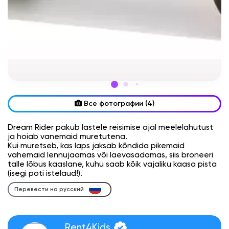
Все фотографии (4)
Dream Rider pakub lastele reisimise ajal meelelahutust
ja hoiab vanemaid muretutena.
Kui muretseb, kas laps jaksab kõndida pikemaid
vahemaid lennujaamas või laevasadamas, siis broneeri
talle lõbus kaaslane, kuhu saab kõik vajaliku kaasa pista
(isegi poti istelaud!).
Перевести на русский
Rent4Kids