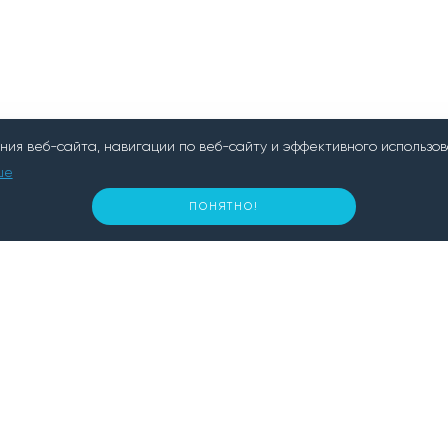
ия веб-сайта, навигации по веб-сайту и эффективного использов
ше
ПОНЯТНО!