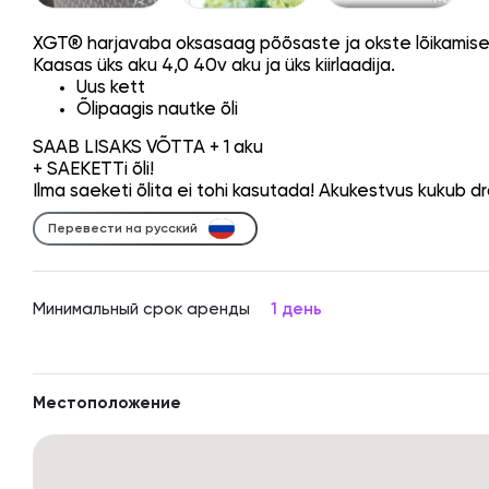
XGT® harjavaba oksasaag põõsaste ja okste lõikamisek
Kaasas üks aku 4,0 40v aku ja üks kiirlaadija.
Uus kett
Õlipaagis nautke õli
SAAB LISAKS VÕTTA + 1 aku
+ SAEKETTi õli!
Ilma saeketi õlita ei tohi kasutada! Akukestvus kukub dr
Перевести на русский
Минимальный срок аренды
1 день
Местоположение