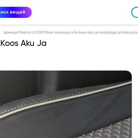
оиск вещей
Аренда Makita UC029 15cm akusaag 40v koos aku ja laadijaga в Harkujär
Koos Aku Ja