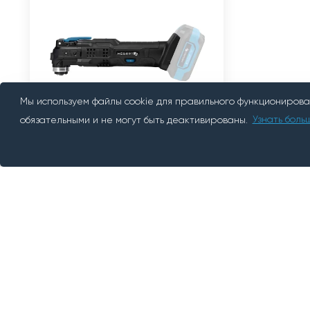
Мы используем файлы cookie для правильного функционирован
ЗАЛОГ 25 €
обязательными и не могут быть деактивированы.
Узнать боль
Akuga universaalt
10€
день
multitööriist OIS
kinnitusega (kaasas
1 aku ja laadija)
Harkujärve
О нас