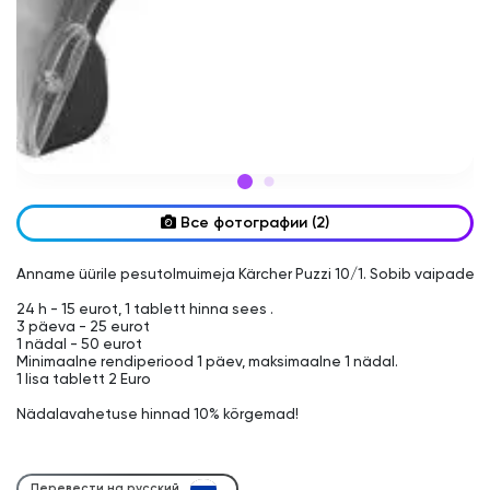
Все фотографии (2)
Anname üürile pesutolmuimeja Kärcher Puzzi 10/1. Sobib vaipade 
24 h - 15 eurot, 1 tablett hinna sees .

3 päeva - 25 eurot

1 nädal - 50 eurot

Minimaalne rendiperiood 1 päev, maksimaalne 1 nädal.

1 lisa tablett 2 Euro

Nädalavahetuse hinnad 10% kõrgemad!

Перевести на русский