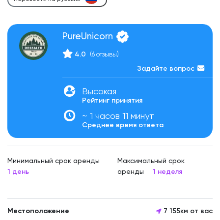
PureUnicorn
4.0
(6 отзывы)
Задайте вопрос
Высокая
Рейтинг принятия
~ 1 часов 11 минут
Среднее время ответа
Минимальный срок аренды
Максимальный срок
1 день
аренды
1 неделя
Местоположение
7 155км от вас