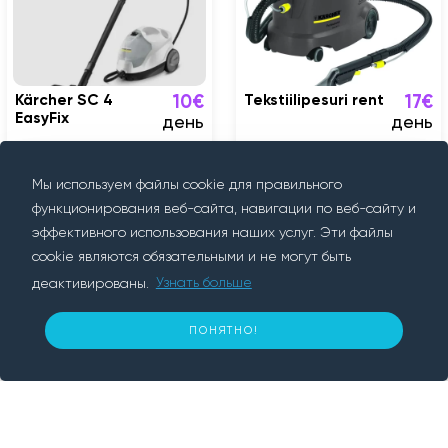
Kärcher SC 4
Tekstiilipesuri rent
10€
17€
EasyFix
день
день
Tallinn
Tallinn
Мы используем файлы cookie для правильного
функционирования веб-сайта, навигации по веб-сайту и
эффективного использования наших услуг. Эти файлы
cookie являются обязательными и не могут быть
деактивированы.
Узнать больше
О нас
15
ПОНЯТНО!
€ за день
ЗАБРОНИРУЙТЕ СЕЙЧАС
Rentif — это платформа для аренды, мы
соединяем людей, которым что-то нужно, с
людьми, у которых это есть. Мы
предоставляем удобный и безопасный