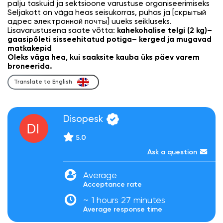
palju taskuid ja sektsioone varustuse organiseerimiseks
Seljakott on väga heas seisukorras, puhas ja [скрытый
адрес электронной почты] uueks seikluseks.
Lisavarustusena saate võtta:
kahekohalise telgi (2 kg)–
gaasipõleti sisseehitatud potiga– kerged ja mugavad
matkakepid
Oleks väga hea, kui saaksite kauba üks päev varem
broneerida.
Translate to English
Disopesk
5.0
Ask a question
Average
Acceptance rate
~ 1 hours 27 minutes
Average response time