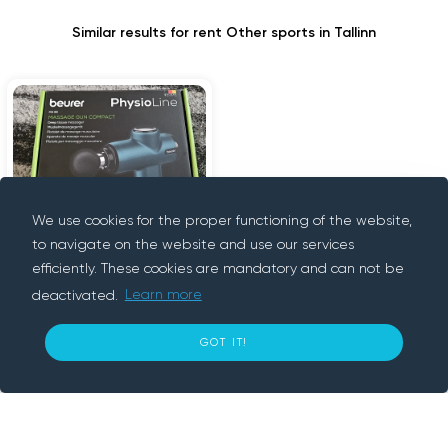
Similar results for rent Other sports in Tallinn
We use cookies for the proper functioning of the website,
Beuer
to navigate on the website and use our services
5€
massažipüstol
day
efficiently. These cookies are mandatory and can not be
Tallinn
deactivated.
Learn more
GOT IT!
10
€ per day
BOOK NOW
About us