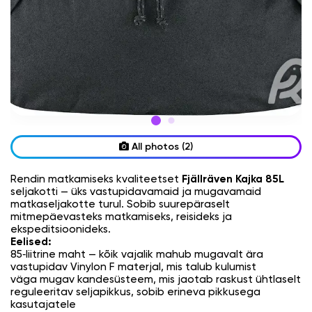
All photos (2)
Rendin matkamiseks kvaliteetset
Fjällräven Kajka 85L
seljakotti — üks vastupidavamaid ja mugavamaid
matkaseljakotte turul. Sobib suurepäraselt
mitmepäevasteks matkamiseks, reisideks ja
ekspeditsioonideks.
Eelised:
85‑liitrine maht — kõik vajalik mahub mugavalt ära
vastupidav Vinylon F materjal, mis talub kulumist
väga mugav kandesüsteem, mis jaotab raskust ühtlaselt
reguleeritav seljapikkus, sobib erineva pikkusega
kasutajatele