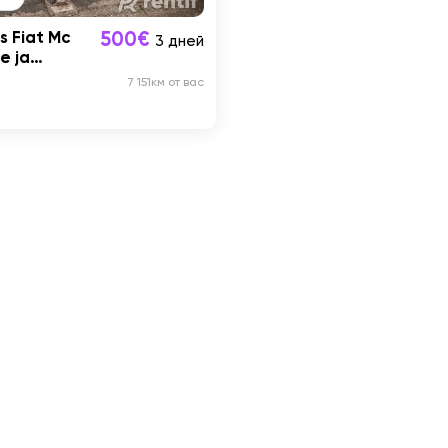
s Fiat Mc
500€
3 дней
te ja
kohta
7 151км от вас