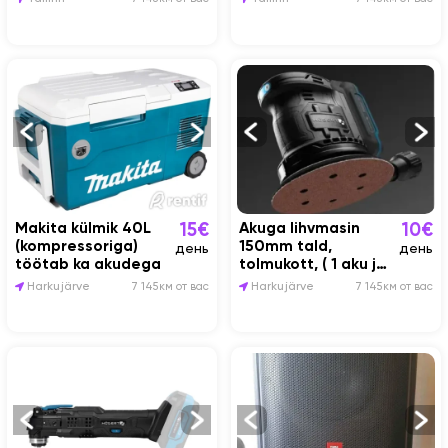
Makita külmik 40L
Akuga lihvmasin
15€
10€
(kompressoriga)
150mm tald,
день
день
töötab ka akudega
tolmukott, ( 1 aku ja
laadijaga)
Harkujärve
7 145км от вас
Harkujärve
7 145км от вас