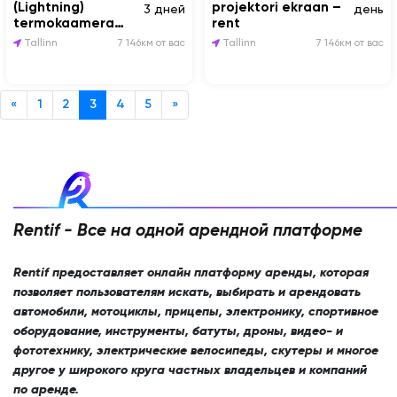
(Lightning)
projektori ekraan –
3 дней
день
termokaamera
rent
(rent)
Tallinn
7 146км от вас
Tallinn
7 146км от вас
«
1
2
3
4
5
»
Rentif - Все на одной арендной платформе
Rentif предоставляет онлайн платформу аренды, которая
позволяет пользователям искать, выбирать и арендовать
автомобили, мотоциклы, прицепы, электронику, спортивное
оборудование, инструменты, батуты, дроны, видео- и
фототехнику, электрические велосипеды, скутеры и многое
другое у широкого круга частных владельцев и компаний
по аренде.