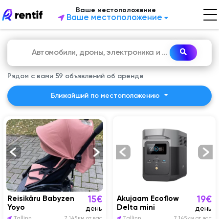
Ваше местоположение
Ваше местоположение
Рядом с вами 59 объявлений об аренде
Ближайший по местоположению
Reisikäru Babyzen
Akujaam Ecoflow
15€
19€
Yoyo
Delta mini
день
день
Tallinn
7 145км от вас
Tallinn
7 145км от вас