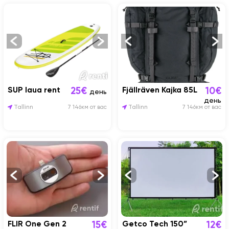
SUP laua rent
Fjällräven Kajka 85L
25€
10€
день
день
Tallinn
7 146км от вас
Tallinn
7 146км от вас
FLIR One Gen 2
Getco Tech 150”
15€
12€